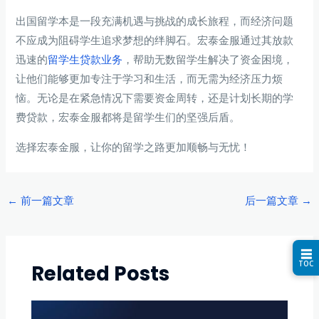
出国留学本是一段充满机遇与挑战的成长旅程，而经济问题
不应成为阻碍学生追求梦想的绊脚石。宏泰金服通过其放款
迅速的
留学生贷款业务
，帮助无数留学生解决了资金困境，
让他们能够更加专注于学习和生活，而无需为经济压力烦
恼。无论是在紧急情况下需要资金周转，还是计划长期的学
费贷款，宏泰金服都将是留学生们的坚强后盾。
选择宏泰金服，让你的留学之路更加顺畅与无忧！
Post
←
前一篇文章
后一篇文章
→
navigation
☰
TOC
Related Posts