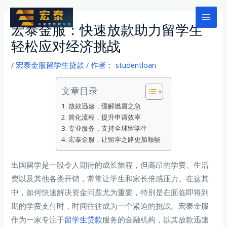
跳
至
Mai
宏泰金服：快速放款助力留学生
内
轻松应对经济挑战
Men
容
/
宏泰金服留学生贷款
/ 作者：
studentloan
文章目录
放款迅速，缓解燃眉之急
简化流程，提升申请效率
专业服务，支持全球留学生
宏泰金服，让留学之路更加顺畅
出国留学是一段令人期待的成长旅程，但高昂的学费、生活
费以及其他各类开销，常常让学生和家长倍感压力。在这其
中，如何快速解决资金问题尤为重要，特别是在面临即将到
期的学费支付时，时间往往成为一个紧迫的挑战。宏泰金服
作为一家专注于
留学生贷款
服务的金融机构，以其放款迅速