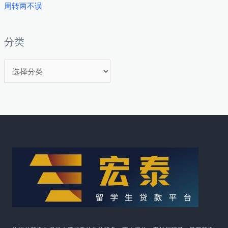
周转两不误
分类
分
类