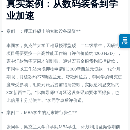
真实案例：从数码装备到学
业加速
案例一：理工科硕士的实验设备融资**
☰
TOC
李同学，奥克兰大学工程系授课型硕士二年级学生，因研究
项目需要更换一台高性能工作站（评估价值约4200 NZD），
家中汇款尚需两周才能到账。通过宏泰金服货物抵押贷款，
李同学以工作站为抵押物申请到3000新西兰元贷款，12个月
期限，月还款约275新西兰元。贷款到位后，李同学的研究进
度未受影响，汇款到账后提前结清贷款，实际总利息支出约
300新西兰元。”比向导师申请延迟设备采购要体面得多，也
比信用卡分期便宜。”李同学事后评价道。
案例二：MBA学生的期末旅行资金**
张同学，奥克兰大学商学院MBA学生，计划利用圣诞假期前