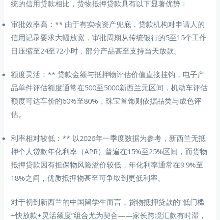
统的信用贷款相比，货物抵押贷款具有以下显著优势：
审批效率高：** 由于有实物资产兜底，贷款机构对申请人的
信用记录要求大幅放宽，审批周期从传统银行的5至15个工作
日压缩至24至72小时，部分产品甚至支持当天放款。
额度灵活：** 贷款金额与抵押物评估价值直接挂钩，电子产
品单件评估额度通常在500至5000新西兰元区间，机动车评估
额度可达车价的60%至80%，珠宝首饰则依据品类与成色评
估。
利率相对较低：** 以2026年一季度数据为参考，新西兰无抵
押个人贷款年化利率（APR）普遍在15%至25%区间，而货物
抵押贷款因有担保物风险溢价较低，年化利率通常在9.9%至
18%之间，优质抵押物甚至可争取到更低利率。
对于初到新西兰的中国留学生而言，货物抵押贷款的”低门槛
+快放款+灵活额度”组合尤为契合——家长跨境汇款有时滞，