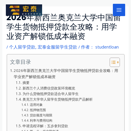
跳
至
Mai
2026年新西兰奥克兰大学中国留
内
学生货物抵押贷款全攻略：用学
Men
容
业资产解锁低成本融资
/
个人留学贷款
,
宏泰金服留学生贷款
/ 作者：
studentloan
文章目录
2026年新西兰奥克兰大学中国留学生货物抵押贷款全攻略：用
学业资产解锁低成本融资
摘要
新西兰个人消费信贷政策环境概览
为什么货物抵押贷款适合华人留学生
奥克兰大学华人留学生货物抵押贷款产品解析
适用对象
抵押物范围
贷款额度与期限
利率与费用结构
申请流程详解：五步拿到贷款