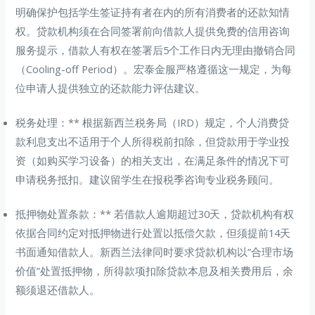
明确保护包括学生签证持有者在内的所有消费者的还款知情
权。贷款机构须在合同签署前向借款人提供免费的信用咨询
服务提示，借款人有权在签署后5个工作日内无理由撤销合同
（Cooling-off Period）。宏泰金服严格遵循这一规定，为每
位申请人提供独立的还款能力评估建议。
税务处理：** 根据新西兰税务局（IRD）规定，个人消费贷
款利息支出不适用于个人所得税前扣除，但贷款用于学业投
资（如购买学习设备）的相关支出，在满足条件的情况下可
申请税务抵扣。建议留学生在报税季咨询专业税务顾问。
抵押物处置条款：** 若借款人逾期超过30天，贷款机构有权
依据合同约定对抵押物进行处置以抵偿欠款，但须提前14天
书面通知借款人。新西兰法律同时要求贷款机构以”合理市场
价值”处置抵押物，所得款项扣除贷款本息及相关费用后，余
额须退还借款人。