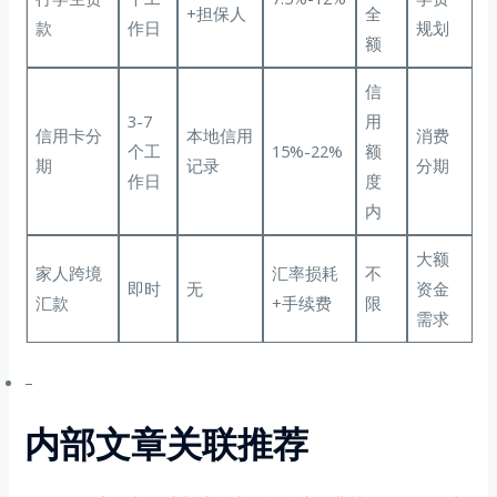
+担保人
全
款
作日
规划
额
信
3-7
用
信用卡分
本地信用
消费
个工
15%-22%
额
期
记录
分期
作日
度
内
大额
家人跨境
汇率损耗
不
即时
无
资金
汇款
+手续费
限
需求
–
内部文章关联推荐