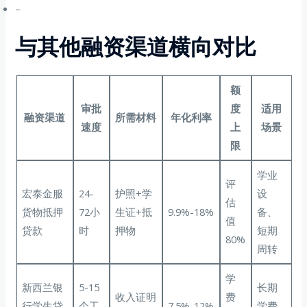
–
与其他融资渠道横向对比
额
审批
度
适用
融资渠道
所需材料
年化利率
速度
上
场景
限
学业
评
宏泰金服
24-
护照+学
设
估
货物抵押
72小
生证+抵
9.9%-18%
备、
值
贷款
时
押物
短期
80%
周转
学
新西兰银
5-15
长期
收入证明
费
行学生贷
个工
7.5%-12%
学费