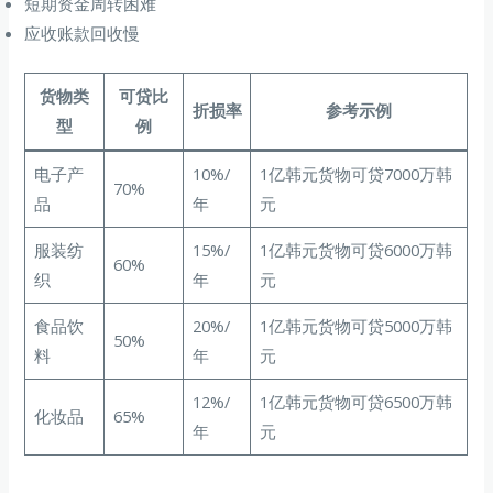
短期资金周转困难
应收账款回收慢
货物类
可贷比
折损率
参考示例
型
例
电子产
10%/
1亿韩元货物可贷7000万韩
70%
品
年
元
服装纺
15%/
1亿韩元货物可贷6000万韩
60%
织
年
元
食品饮
20%/
1亿韩元货物可贷5000万韩
50%
料
年
元
12%/
1亿韩元货物可贷6500万韩
化妆品
65%
年
元