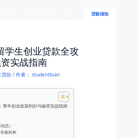
澳洲
美国
英国
亚太
贷款须知
国留学生创业贷款全攻
融资实战指南
生贷款
/ 作者：
studentloan
略：青年创业政策利好与融资实战指南
新动态）
与非银机构