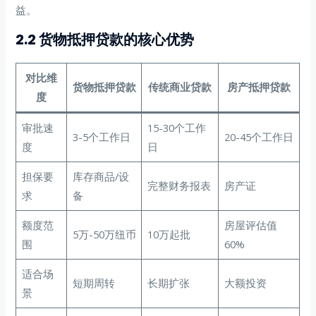
益。
2.2 货物抵押贷款的核心优势
对比维
货物抵押贷款
传统商业贷款
房产抵押贷款
度
审批速
15-30个工作
3-5个工作日
20-45个工作日
度
日
担保要
库存商品/设
完整财务报表
房产证
求
备
额度范
房屋评估值
5万-50万纽币
10万起批
围
60%
适合场
短期周转
长期扩张
大额投资
景