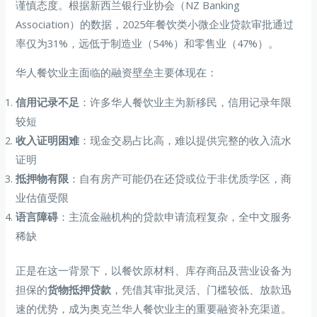
谨慎态度。根据新西兰银行业协会（NZ Banking
Association）的数据，2025年餐饮类小微企业贷款审批通过
率仅为31%，远低于制造业（54%）和零售业（47%）。
华人餐饮业主面临的融资壁垒主要体现在：
信用记录不足
：许多华人餐饮业主为新移民，信用记录年限
较短
收入证明困难
：现金交易占比高，难以提供完整的收入流水
证明
抵押物有限
：自有房产可能仍在还贷或位于非优质学区，商
业估值受限
语言障碍
：主流金融机构的贷款申请流程复杂，全中文服务
稀缺
正是在这一背景下，以餐饮原材料、库存商品及营业设备为
担保的
货物抵押贷款
，凭借其审批灵活、门槛较低、放款迅
速的优势，成为奥克兰华人餐饮业主的重要融资补充渠道。