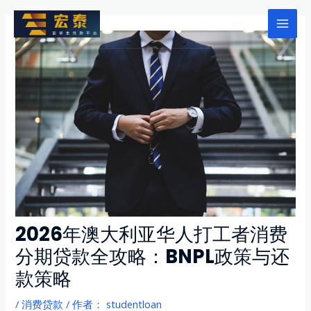
跳
至
Mai
内
Men
容
2026年澳大利亚华人打工者消费
分期贷款全攻略：BNPL政策与还
款策略
/
消费贷款
/ 作者：
studentloan