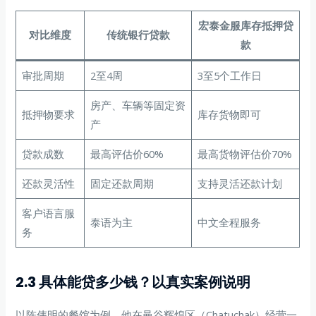
宏泰金服库存抵押贷
对比维度
传统银行贷款
款
审批周期
2至4周
3至5个工作日
房产、车辆等固定资
抵押物要求
库存货物即可
产
贷款成数
最高评估价60%
最高货物评估价70%
还款灵活性
固定还款周期
支持灵活还款计划
客户语言服
泰语为主
中文全程服务
务
2.3 具体能贷多少钱？以真实案例说明
以陈伟明的餐馆为例。他在曼谷辉煌区（Chatuchak）经营一