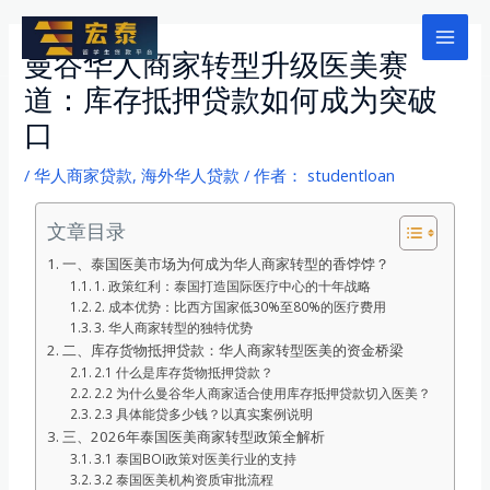
跳
至
Mai
曼谷华人商家转型升级医美赛
内
道：库存抵押贷款如何成为突破
Men
容
口
/
华人商家贷款
,
海外华人贷款
/ 作者：
studentloan
文章目录
一、泰国医美市场为何成为华人商家转型的香饽饽？
1. 政策红利：泰国打造国际医疗中心的十年战略
2. 成本优势：比西方国家低30%至80%的医疗费用
3. 华人商家转型的独特优势
二、库存货物抵押贷款：华人商家转型医美的资金桥梁
2.1 什么是库存货物抵押贷款？
2.2 为什么曼谷华人商家适合使用库存抵押贷款切入医美？
2.3 具体能贷多少钱？以真实案例说明
三、2026年泰国医美商家转型政策全解析
3.1 泰国BOI政策对医美行业的支持
3.2 泰国医美机构资质审批流程