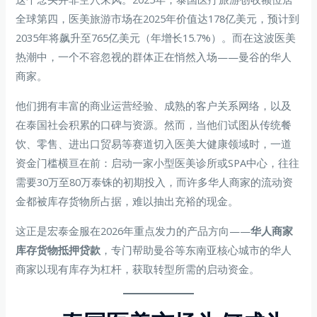
全球第四，医美旅游市场在2025年价值达178亿美元，预计到
2035年将飙升至765亿美元（年增长15.7%）。而在这波医美
热潮中，一个不容忽视的群体正在悄然入场——曼谷的华人
商家。
他们拥有丰富的商业运营经验、成熟的客户关系网络，以及
在泰国社会积累的口碑与资源。然而，当他们试图从传统餐
饮、零售、进出口贸易等赛道切入医美大健康领域时，一道
资金门槛横亘在前：启动一家小型医美诊所或SPA中心，往往
需要30万至80万泰铢的初期投入，而许多华人商家的流动资
金都被库存货物所占据，难以抽出充裕的现金。
这正是宏泰金服在2026年重点发力的产品方向——
华人商家
库存货物抵押贷款
，专门帮助曼谷等东南亚核心城市的华人
商家以现有库存为杠杆，获取转型所需的启动资金。