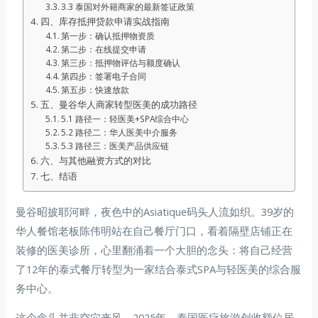
3.3 泰国对外籍商家的最新签证政策
四、库存抵押贷款申请实战指南
第一步：确认抵押物资质
第二步：在线提交申请
第三步：抵押物评估与额度确认
第四步：签署电子合同
第五步：快速放款
五、曼谷华人商家转型医美的成功路径
5.1 路径一：轻医美+SPA综合中心
5.2 路径二：华人医美中介服务
5.3 路径三：医美产品供应链
六、与其他融资方式的对比
七、结语
曼谷昭披耶河畔，夜色中的Asiatique码头人流如织。39岁的
华人餐馆老板陈伟明站在自己餐厅门口，看着隔壁店铺正在
装修的医美诊所，心里翻涌着一个大胆的念头：将自己经营
了12年的泰式餐厅转型为一家结合泰式SPA与轻医美的综合服
务中心。
这个念头并非空穴来风。2025年，泰国医疗旅游创收额位居