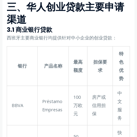
三、华人创业贷款主要申请
渠道
3.1 商业银行贷款
西班牙主要商业银行均提供针对中小企业的创业贷款：
特
最高
担保要
色
银行
产品名称
额度
求
优
势
中
100
房产或
Préstamo
文
BBVA
万欧
信用担
Empresas
服
元
保
务
快
50