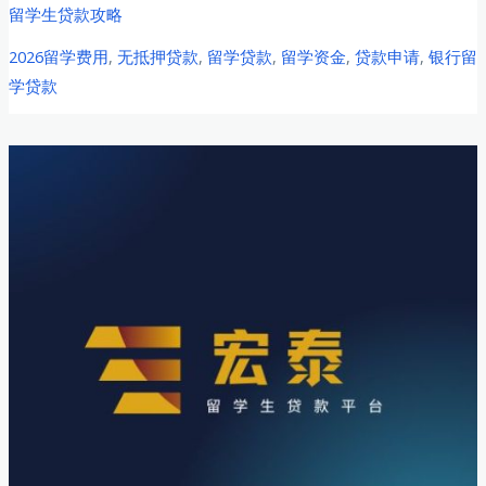
年
留学生贷款攻略
件、
留
利
2026留学费用
,
无抵押贷款
,
留学贷款
,
留学资金
,
贷款申请
,
银行留
学
率
学贷款
生
与
贷
最
款
佳
申
选
请
择
全
攻
略：
如
何
选
择
最
适