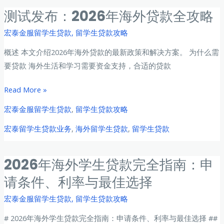
贷
测试发布：2026年海外贷款全攻略
款：
宏泰金服留学生贷款
,
留学生贷款攻略
华
人
概述 本文介绍2026年海外贷款的最新政策和解决方案。 为什么需
留
要贷款 海外生活和学习需要资金支持，合适的贷款
学
生
测
Read More »
专
试
宏泰金服留学生贷款
,
留学生贷款攻略
属
发
宏泰留学生贷款业务
,
海外留学生贷款
,
留学生贷款
方
布：
案
2026
年
2026年海外学生贷款完全指南：申
海
请条件、利率与最佳选择
外
贷
宏泰金服留学生贷款
,
留学生贷款攻略
款
# 2026年海外学生贷款完全指南：申请条件、利率与最佳选择 ##