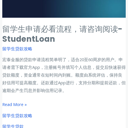
学
之
路
更
留学生申请必看流程，请咨询阅读-
轻
StudentLoan
松??
留学生贷款攻略
宏泰金服的贷款申请流程简单明了，适合20至60周岁的用户。申
请者需下载官方App，注册账号并填写个人信息，提交后快速获得
贷款额度，资金通常在短时间内到账。额度由系统评估，保持良
好信用可提高额度。还款通过App进行，支持分期和提前还款，但
逾期会产生罚息并影响信用记录。
留
Read More »
学
留学生贷款攻略
生
留学生贷款
申