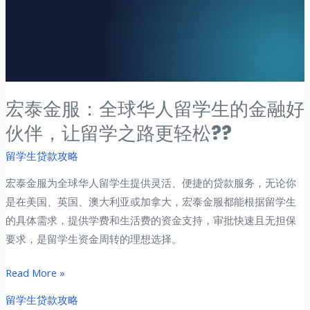
合
自
己
的
贷
款
宏泰金服：全球华人留学生的金融好
方
伙伴，让留学之路更轻松??
案
留学生贷款攻略
宏泰金服为全球华人留学生提供灵活、便捷的贷款服务，无论你
是在美国、英国、澳大利亚或加拿大，宏泰金服都能根据留学生
的具体需求，提供学费和生活费的资金支持，审批快速且无担保
要求，是留学生资金周转的理想选择。
宏
Read More »
泰
留学生贷款攻略
金