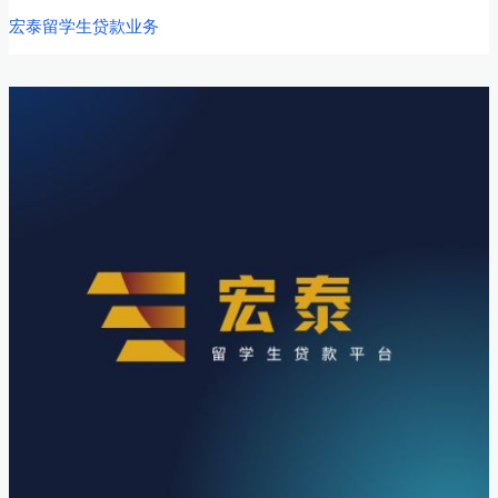
宏泰留学生贷款业务
服：
全
球
华
人
留
学
生
的
金
融
好
伙
伴，
让
留