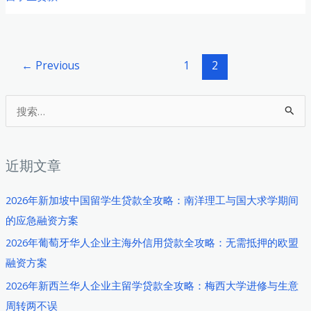
请
必
看
Post
←
Previous
1
2
流
pagination
程，
搜
请
索
咨
：
询
近期文章
阅
读-
2026年新加坡中国留学生贷款全攻略：南洋理工与国大求学期间
StudentLoan
的应急融资方案
2026年葡萄牙华人企业主海外信用贷款全攻略：无需抵押的欧盟
融资方案
2026年新西兰华人企业主留学贷款全攻略：梅西大学进修与生意
周转两不误