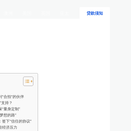
澳洲
美国
英国
亚太
贷款须知
到“合拍”的伙伴
件”支持？
保“量身定制”
现梦想的路”
：签下“信任的协议”
减轻经济压力