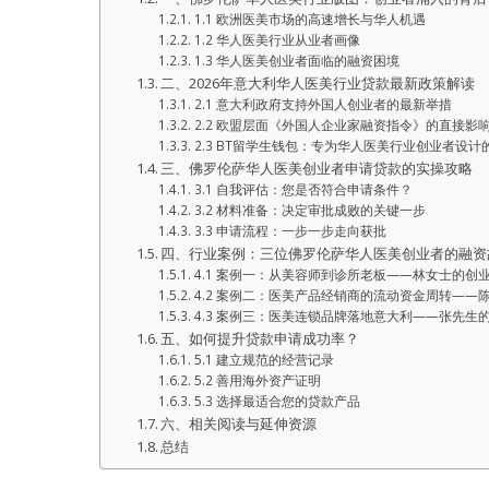
1.1 欧洲医美市场的高速增长与华人机遇
1.2 华人医美行业从业者画像
1.3 华人医美创业者面临的融资困境
二、2026年意大利华人医美行业贷款最新政策解读
2.1 意大利政府支持外国人创业者的最新举措
2.2 欧盟层面《外国人企业家融资指令》的直接影
2.3 BT留学生钱包：专为华人医美行业创业者设
三、佛罗伦萨华人医美创业者申请贷款的实操攻略
3.1 自我评估：您是否符合申请条件？
3.2 材料准备：决定审批成败的关键一步
3.3 申请流程：一步一步走向获批
四、行业案例：三位佛罗伦萨华人医美创业者的融资
4.1 案例一：从美容师到诊所老板——林女士的创
4.2 案例二：医美产品经销商的流动资金周转——
4.3 案例三：医美连锁品牌落地意大利——张先生
五、如何提升贷款申请成功率？
5.1 建立规范的经营记录
5.2 善用海外资产证明
of Content
5.3 选择最适合您的贷款产品
六、相关阅读与延伸资源
总结