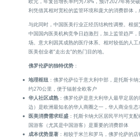
欧元，年复合增长率约为7.8%，预计2027年将突
利凭借其相对宽松的监管环境和庞大的消费群体，
与此同时，中国医美行业正经历结构性调整。根据艾瑞咨
中国国内医美机构竞争日趋激烈，加上监管趋严，
场。意大利因其成熟的医疗体系、相对较低的人工
医美创业者”走出去”的热门目的地。
佛罗伦萨的独特优势
：
地理枢纽
：佛罗伦萨位于意大利中部，是托斯卡纳大
约270公里，便于辐射全欧客户
华人社区成熟
：佛罗伦萨是意大利华人最早定居的城市之一
边）是欧洲最知名的华人商圈之一，华人商业生态
医美消费需求旺盛
：托斯卡纳大区居民平均可支配
国游客（尤其是中国游客）是重要的消费群体
成本优势显著
：相较于米兰和罗马，佛罗伦萨的店铺