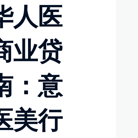
华人医
商业贷
南：意
医美行