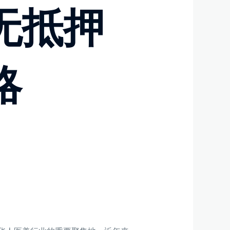
无抵押
略