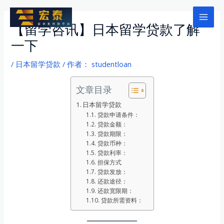
跳
至
Mai
【留学咨讯】日本留学贷款了解
内
一下
Men
容
/
日本留学贷款
/ 作者：
studentloan
文章目录
日本留学贷款
贷款申请条件：
贷款金额：
贷款期限：
贷款币种：
贷款利率：
担保方式
贷款发放：
还款途径：
还款宽限期：
贷款所需资料：