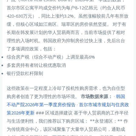
首尔市区公寓平均成交价约为每户8-12亿韩元（约合人民币
420-630万元），同比上涨约3.2%。虽然涨幅较前几年有所放
缓，但核心区域如江南区、瑞草区的房价依然坚挺。 对于有
长期在韩发展计划的华人贸易商而言，当前市场提供了相对
理性的入场时机。韩国政府为抑制房价过快上涨，先后出台
了多项调控政策，包括：
综合房产税（综合不动产税）上调至最高6%
多套房持有者转让税优惠取消
银行贷款杠杆限制
这些政策在一定程度上冷却了投机性购房需求，也为自住型
购房者创造了更为理性的市场环境。
市场数据来源：
·
韩国
不动产院2026年第一季度房价报告
·
首尔市城市规划与住房政
策2026年更新
### 区域选择建议 基于华人贸易商的工作半径
与生活便利性，我们推荐以下购房区域： **永登浦区：** 作
为传统商业中心，该区域聚集了大量华人贸易公司，通勤成