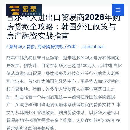
跳
至
Mai
首尔华人进出口贸易商2026年购
内
房贷款全攻略：韩国外汇政策与
Men
容
房产融资实战指南
/
海外华人贷款
,
海外购房贷款
/ 作者：
studentloan
随着中韩贸易往来日益频繁，越来越多的华人选择在韩国定
居发展。据统计，目前在韩华人已超过100万人，其中相当比
例从事进出口贸易、餐饮服务及科技创业等行业的华人老板
和企业主。首尔作为韩国的经济中心，更是华人商业活动的
核心聚集地。然而，许多华人贸易商人在事业蒸蒸日上之
际，却面临着一个共同的难题——如何在异国他乡购置房
产，又该怎样利用当地的金融体系获得最优的贷款支持？ 本
文将从韩国外汇管理政策、购房贷款体系、以及华人进出口
贸易商的特殊融资需求等多个维度，为您详细解析2026年在
首尔购房贷款的完整攻略。