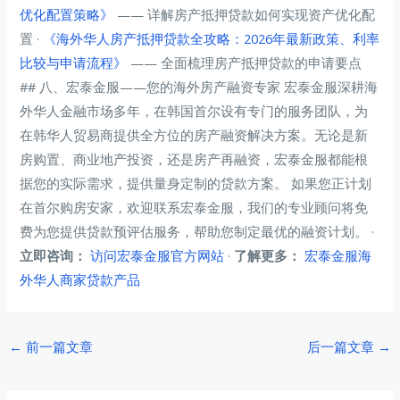
优化配置策略》
—— 详解房产抵押贷款如何实现资产优化配
置 ·
《海外华人房产抵押贷款全攻略：2026年最新政策、利率
比较与申请流程》
—— 全面梳理房产抵押贷款的申请要点
## 八、宏泰金服——您的海外房产融资专家 宏泰金服深耕海
外华人金融市场多年，在韩国首尔设有专门的服务团队，为
在韩华人贸易商提供全方位的房产融资解决方案。无论是新
房购置、商业地产投资，还是房产再融资，宏泰金服都能根
据您的实际需求，提供量身定制的贷款方案。 如果您正计划
在首尔购房安家，欢迎联系宏泰金服，我们的专业顾问将免
费为您提供贷款预评估服务，帮助您制定最优的融资计划。 ·
立即咨询：
访问宏泰金服官方网站
·
了解更多：
宏泰金服海
外华人商家贷款产品
Post
←
前一篇文章
后一篇文章
→
navigation