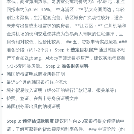
本低，商业氛围浓厚。两居室公寓均价约为5-7亿韩元，租金
回报率约为3.5%-4.5%。 **麻浦区：** 弘大商圈周边，年轻
创业者聚集，生活配套完善。该区域房产流动性较好，适合
未来有出售或出租需求的购房者。 **江西区：** 仁川机场和
金浦机场的便利交通使其成为贸易商人青睐的住宅选择，且
房价相对较低，性价比较高。 ## 五、贷款申请实战流程 ###
准备阶段（约1-2个月）
Step 1: 选定目标房产
通过韩国不动
产平台如Zigbang、Abbey等筛选目标房产，建议实地考察至
少3-5套同类房源。
Step 2: 准备财务材料
韩国所得证明或商业所得证明
最近6个月的韩国银行账户流水
境外贸易收入证明（经公证的银行汇款记录、报关单等）
护照、签证、在留卡等身份证明文件
韩国税务署出具的纳税证明
Step 3: 预评估贷款额度
建议同时向2-3家银行提交预评估申
请，了解可获得的贷款额度和利率条件。 ### 申请阶段（约