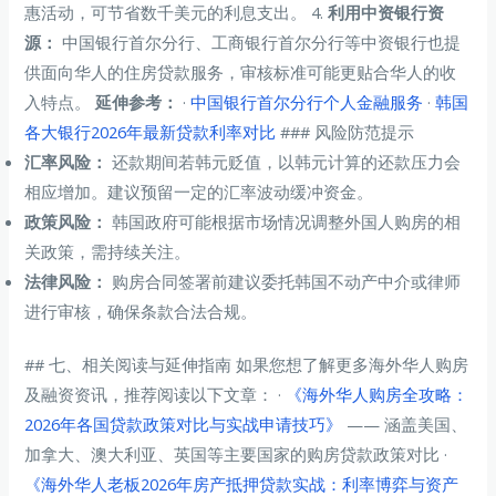
惠活动，可节省数千美元的利息支出。 4.
利用中资银行资
源：
中国银行首尔分行、工商银行首尔分行等中资银行也提
供面向华人的住房贷款服务，审核标准可能更贴合华人的收
入特点。
延伸参考：
·
中国银行首尔分行个人金融服务
·
韩国
各大银行2026年最新贷款利率对比
### 风险防范提示
汇率风险：
还款期间若韩元贬值，以韩元计算的还款压力会
相应增加。建议预留一定的汇率波动缓冲资金。
政策风险：
韩国政府可能根据市场情况调整外国人购房的相
关政策，需持续关注。
法律风险：
购房合同签署前建议委托韩国不动产中介或律师
进行审核，确保条款合法合规。
## 七、相关阅读与延伸指南 如果您想了解更多海外华人购房
及融资资讯，推荐阅读以下文章： ·
《海外华人购房全攻略：
2026年各国贷款政策对比与实战申请技巧》
—— 涵盖美国、
加拿大、澳大利亚、英国等主要国家的购房贷款政策对比 ·
《海外华人老板2026年房产抵押贷款实战：利率博弈与资产