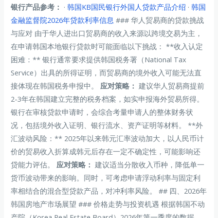
银行产品参考：
·
韩国KB国民银行外国人贷款产品介绍
·
韩国
金融监督院2026年贷款利率信息
### 华人贸易商的贷款挑战
与应对 由于华人进出口贸易商的收入来源以跨境交易为主，
在申请韩国本地银行贷款时可能面临以下挑战： **收入认定
困难：** 银行通常要求提供韩国税务署（National Tax
Service）出具的所得证明，而贸易商的境外收入可能无法直
接体现在韩国税务申报中。
应对策略：
建议华人贸易商提前
2-3年在韩国建立完整的税务档案，如实申报海外贸易所得。
银行在审核贷款申请时，会综合考量申请人的整体财务状
况，包括境外收入证明、银行流水、资产证明等材料。 **外
汇波动风险：** 2025年以来韩元汇率波动加大，以人民币计
价的贸易收入折算成韩元后存在一定不确定性，可能影响还
贷能力评估。
应对策略：
建议适当分散收入币种，降低单一
货币波动带来的影响。同时，可考虑申请浮动利率与固定利
率相结合的混合型贷款产品，对冲利率风险。 ## 四、2026年
韩国房地产市场展望 ### 价格走势与投资机遇 根据韩国不动
产院（Korea Real Estate Board）2026年第一季度的数据，