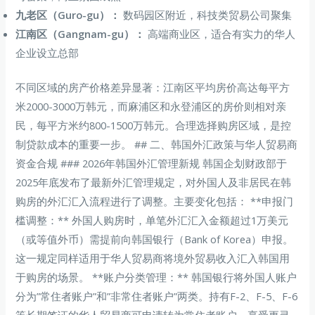
九老区（Guro-gu）：
数码园区附近，科技类贸易公司聚集
江南区（Gangnam-gu）：
高端商业区，适合有实力的华人
企业设立总部
不同区域的房产价格差异显著：江南区平均房价高达每平方
米2000-3000万韩元，而麻浦区和永登浦区的房价则相对亲
民，每平方米约800-1500万韩元。合理选择购房区域，是控
制贷款成本的重要一步。 ## 二、韩国外汇政策与华人贸易商
资金合规 ### 2026年韩国外汇管理新规 韩国企划财政部于
2025年底发布了最新外汇管理规定，对外国人及非居民在韩
购房的外汇汇入流程进行了调整。主要变化包括： **申报门
槛调整：** 外国人购房时，单笔外汇汇入金额超过1万美元
（或等值外币）需提前向韩国银行（Bank of Korea）申报。
这一规定同样适用于华人贸易商将境外贸易收入汇入韩国用
于购房的场景。 **账户分类管理：** 韩国银行将外国人账户
分为”常住者账户”和”非常住者账户”两类。持有F-2、F-5、F-6
等长期签证的华人贸易商可申请转为常住者账户，享受更灵