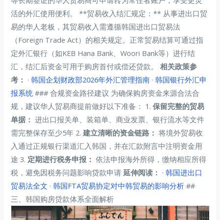
活的外汇使用便利。 **贸易收入结汇规定：** 从事进出口贸
易的华人老板，其贸易收入需遵循韩国进出口贸易法
（Foreign Trade Act）的相关规定。正常贸易结算可通过指
定外汇银行（如KEB Hana Bank、Woori Bank等）进行结
汇，结汇后资金可用于购房首付或偿还贷款。
相关政策参
考：
·
韩国企划财政部2026年外汇管理指南
·
韩国银行外汇申
报系统
### 合规资金路径建议 为确保购房资金来源合法合
规，建议华人贸易商提前做好以下准备： 1.
保留完整的贸易
单据：
进出口报关单、装箱单、商业发票、银行流水等文件
需完整保存至少5年 2.
建立清晰的资金链路：
将境外贸易收
入通过正规银行渠道汇入韩国，并在汇款附言中注明资金用
途 3.
定期进行税务申报：
依法申报海外所得，缴纳相应所得
税，避免因税务问题影响贷款申请
延伸阅读：
·
韩国进出口
贸易法全文
·
韩国FTA贸易协定对中韩贸易的影响分析
##
三、韩国购房贷款体系全面解析