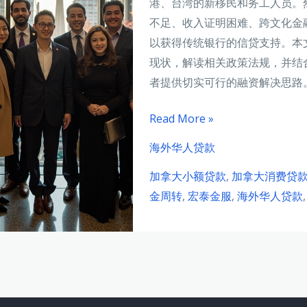
港、台湾的新移民和务工人员。
不足、收入证明困难、跨文化金
以获得传统银行的信贷支持。本
现状，解读相关政策法规，并结
者提供切实可行的融资解决思路。
加
Read More »
拿
海外华人贷款
大
加拿大小额贷款
,
加拿大消费贷
多
金周转
,
宏泰金服
,
海外华人贷款
伦
多
华
人
工
薪