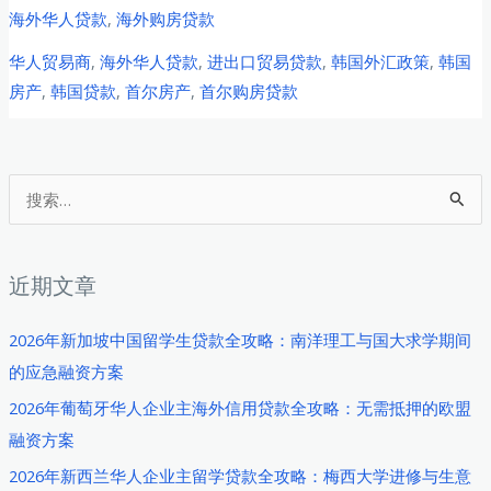
尔
海外华人贷款
,
海外购房贷款
华
华人贸易商
,
海外华人贷款
,
进出口贸易贷款
,
韩国外汇政策
,
韩国
人
房产
,
韩国贷款
,
首尔房产
,
首尔购房贷款
进
出
口
贸
搜
易
索
商
：
2026
近期文章
年
购
2026年新加坡中国留学生贷款全攻略：南洋理工与国大求学期间
房
的应急融资方案
贷
2026年葡萄牙华人企业主海外信用贷款全攻略：无需抵押的欧盟
款
融资方案
全
2026年新西兰华人企业主留学贷款全攻略：梅西大学进修与生意
攻