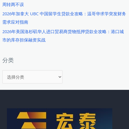
周转两不误
略：
韩
2026年加拿大 UBC 中国留学生贷款全攻略：温哥华求学突发财务
国
需求应对指南
外
2026年美国洛杉矶华人进口贸易商货物抵押贷款全攻略：港口城
汇
市的库存担保融资实战
政
策
与
分类
房
分
产
融
类
资
实
战
指
南