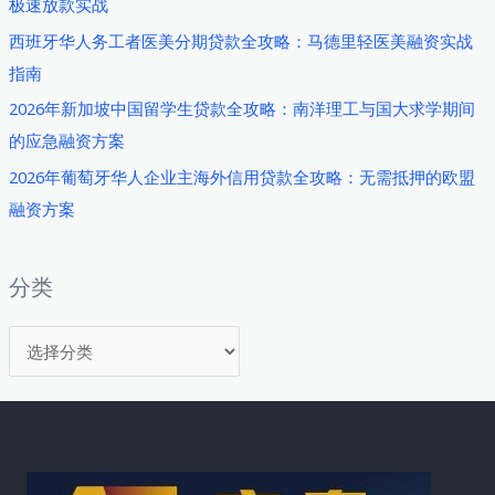
极速放款实战
个
西班牙华人务工者医美分期贷款全攻略：马德里轻医美融资实战
人
指南
贷
款
2026年新加坡中国留学生贷款全攻略：南洋理工与国大求学期间
全
的应急融资方案
攻
2026年葡萄牙华人企业主海外信用贷款全攻略：无需抵押的欧盟
略：
融资方案
千
年
古
分类
城
分
求
学
类
之
路
的
资