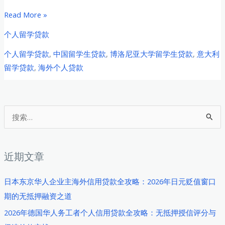
2026
Read More »
年
个人留学贷款
意
个人留学贷款
,
中国留学生贷款
,
博洛尼亚大学留学生贷款
,
意大利
大
留学贷款
,
海外个人贷款
利
博
洛
尼
搜
亚
索
大
：
学
近期文章
中
国
日本东京华人企业主海外信用贷款全攻略：2026年日元贬值窗口
留
期的无抵押融资之道
学
2026年德国华人务工者个人信用贷款全攻略：无抵押授信评分与
生