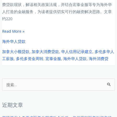
费贷款现状，解读相关政策法规，并结合宏泰金服等专为海外华
人打造的金融服务，为读者提供切实可行的融资解决思路。文章
约220
加
Read More »
拿
海外华人贷款
大
加拿大小额贷款
,
加拿大消费贷款
,
华人信用记录建立
,
多伦多华人
多
工薪族
,
多伦多资金周转
,
宏泰金服
,
海外华人贷款
,
海外消费贷
伦
多
华
人
搜
工
索
薪
：
族
近期文章
消
费