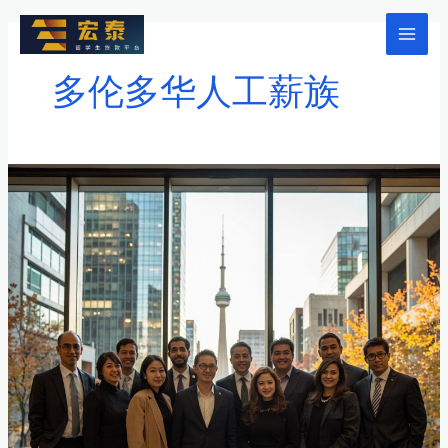
跳
至
Mai
内
多伦多华人工薪族
Men
容