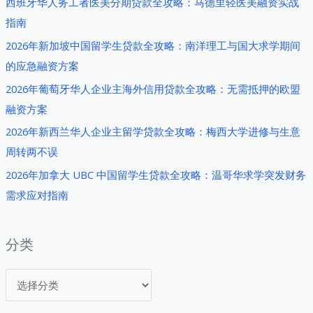
西班牙华人务工者医美分期贷款全攻略：马德里轻医美融资实战
贷
指南
款
2026年新加坡中国留学生贷款全攻略：南洋理工与国大求学期间
全
的应急融资方案
面
2026年葡萄牙华人企业主海外信用贷款全攻略：无需抵押的欧盟
指
融资方案
南：
如
2026年新西兰华人企业主留学贷款全攻略：梅西大学进修与生意
何
周转两不误
解
2026年加拿大 UBC 中国留学生贷款全攻略：温哥华求学突发财务
决
需求应对指南
海
外
务
分类
工
分
人
员
类