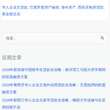
西
华人企业主贷款
,
巴塞罗那房产融资
,
海外房产
,
西班牙购房贷款
,
班
黄金签证后
牙
巴
塞
罗
搜
那
索
华
：
人
近期文章
企
业
2026年新加坡中国留学生贷款全攻略：南洋理工与国大求学期间
主
的应急融资方案
购
2026年葡萄牙华人企业主海外信用贷款全攻略：无需抵押的欧盟
房
融资方案
贷
2026年新西兰华人企业主留学贷款全攻略：梅西大学进修与生意
款
周转两不误
全