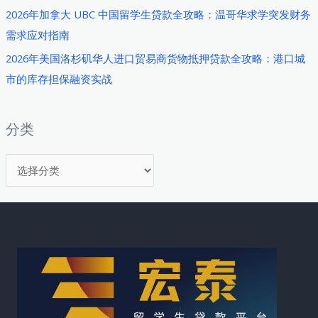
攻
2026年加拿大 UBC 中国留学生贷款全攻略：温哥华求学突发财务
略：
需求应对指南
黄
2026年美国洛杉矶华人进口贸易商货物抵押贷款全攻略：港口城
金
市的库存担保融资实战
签
证
终
分类
结
分
后
的
类
海
外
房
产
融
资
新