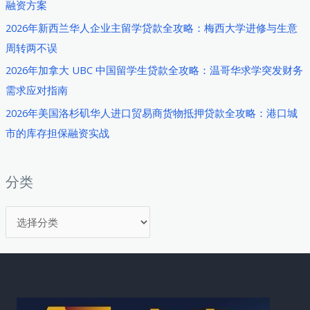
融资方案
略：
2026年新西兰华人企业主留学贷款全攻略：梅西大学进修与生意
马
周转两不误
来
西
2026年加拿大 UBC 中国留学生贷款全攻略：温哥华求学突发财务
亚
需求应对指南
贸
2026年美国洛杉矶华人进口贸易商货物抵押贷款全攻略：港口城
易
市的库存担保融资实战
融
资
实
分类
战
分
手
册
类