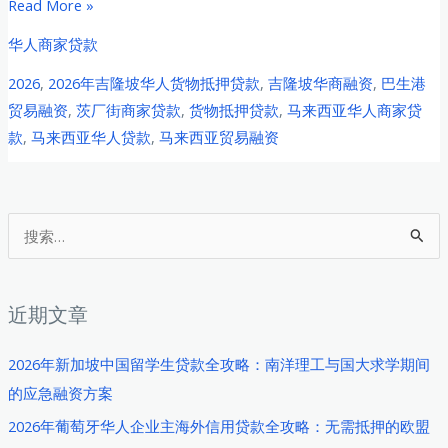
2026
Read More »
年
华人商家贷款
吉
2026
,
2026年吉隆坡华人货物抵押贷款
,
吉隆坡华商融资
,
巴生港
隆
贸易融资
,
茨厂街商家贷款
,
货物抵押贷款
,
马来西亚华人商家贷
坡
款
,
马来西亚华人贷款
,
马来西亚贸易融资
华
人
商
家
搜
货
索
物
：
抵
近期文章
押
贷
2026年新加坡中国留学生贷款全攻略：南洋理工与国大求学期间
款
的应急融资方案
全
2026年葡萄牙华人企业主海外信用贷款全攻略：无需抵押的欧盟
攻