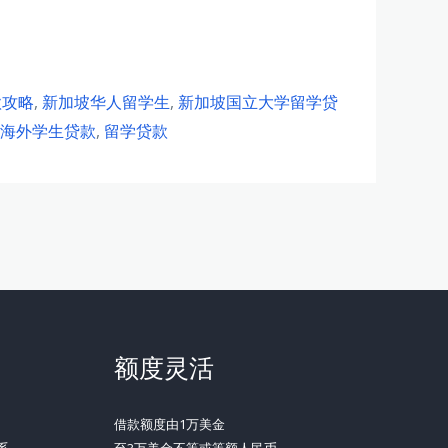
款攻略
,
新加坡华人留学生
,
新加坡国立大学留学贷
海外学生贷款
,
留学贷款
额度灵活
借款额度由1万美金
系
至3万美金不等或等额人民币