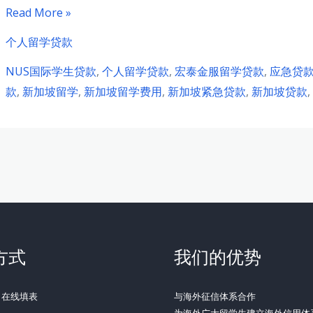
新
Read More »
加
个人留学贷款
坡
NUS国际学生贷款
,
个人留学贷款
,
宏泰金服留学贷款
,
应急贷
国
款
,
新加坡留学
,
新加坡留学费用
,
新加坡紧急贷款
,
新加坡贷款
,
立
大
学
国
际
学
生
学
方式
我们的优势
费
压
力
：在线填表
与海外征信体系合作
为海外广大留学生建立海外信用体