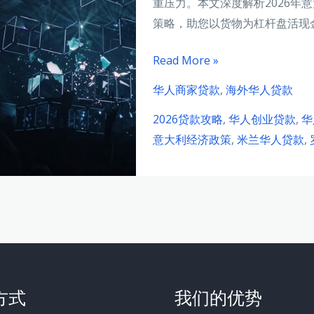
重压力。本文深度解析2026年
策略，助您以货物为杠杆盘活现
意
Read More »
大
华人商家贷款
,
海外华人贷款
利
2026贷款攻略
,
华人创业贷款
,
华
华
意大利经济政策
,
米兰华人贷款
,
人
商
家
2026
年
货
物
抵
方式
我们的优势
押