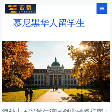
跳
至
Mai
内
慕尼黑华人留学生
Men
容
海外中国留学生德国创业融资指南：