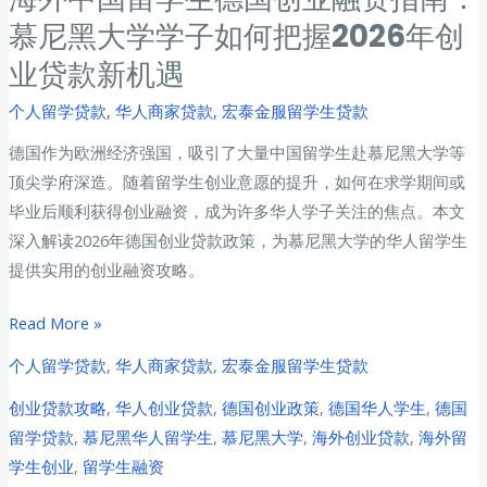
慕尼黑大学学子如何把握2026年创
业贷款新机遇
个人留学贷款
,
华人商家贷款
,
宏泰金服留学生贷款
德国作为欧洲经济强国，吸引了大量中国留学生赴慕尼黑大学等
顶尖学府深造。随着留学生创业意愿的提升，如何在求学期间或
毕业后顺利获得创业融资，成为许多华人学子关注的焦点。本文
深入解读2026年德国创业贷款政策，为慕尼黑大学的华人留学生
提供实用的创业融资攻略。
海
Read More »
外
个人留学贷款
,
华人商家贷款
,
宏泰金服留学生贷款
中
创业贷款攻略
,
华人创业贷款
,
德国创业政策
,
德国华人学生
,
德国
国
留学贷款
,
慕尼黑华人留学生
,
慕尼黑大学
,
海外创业贷款
,
海外留
留
学生创业
,
留学生融资
学