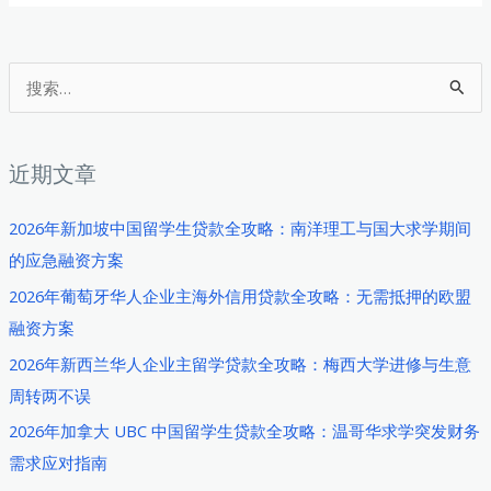
生
德
国
搜
创
索
业
：
融
近期文章
资
指
2026年新加坡中国留学生贷款全攻略：南洋理工与国大求学期间
南：
的应急融资方案
慕
2026年葡萄牙华人企业主海外信用贷款全攻略：无需抵押的欧盟
尼
融资方案
黑
2026年新西兰华人企业主留学贷款全攻略：梅西大学进修与生意
大
周转两不误
学
学
2026年加拿大 UBC 中国留学生贷款全攻略：温哥华求学突发财务
子
需求应对指南
如