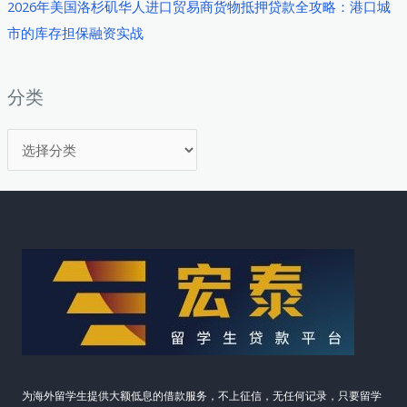
2026年美国洛杉矶华人进口贸易商货物抵押贷款全攻略：港口城
何
市的库存担保融资实战
把
握
2026
分类
年
分
创
业
类
贷
款
新
机
遇
为海外留学生提供大额低息的借款服务，不上征信，无任何记录，只要留学