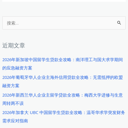
生
德
国
搜
创
索
业
：
融
近期文章
资
指
2026年新加坡中国留学生贷款全攻略：南洋理工与国大求学期间
南：
的应急融资方案
慕
2026年葡萄牙华人企业主海外信用贷款全攻略：无需抵押的欧盟
尼
融资方案
黑
2026年新西兰华人企业主留学贷款全攻略：梅西大学进修与生意
大
周转两不误
学
学
2026年加拿大 UBC 中国留学生贷款全攻略：温哥华求学突发财务
子
需求应对指南
如