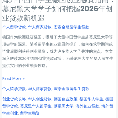
慕尼黑大学学子如何把握2026年创
业贷款新机遇
个人留学贷款
,
华人商家贷款
,
宏泰金服留学生贷款
德国作为欧洲经济强国，吸引了大量中国留学生赴慕尼黑大学等
顶尖学府深造。随着留学生创业意愿的提升，如何在求学期间或
毕业后顺利获得创业融资，成为许多华人学子关注的焦点。本文
深入解读2026年德国创业贷款政策，为慕尼黑大学的华人留学生
提供实用的创业融资攻略。
海
Read More »
外
个人留学贷款
,
华人商家贷款
,
宏泰金服留学生贷款
中
创业贷款攻略
,
华人创业贷款
,
德国创业政策
,
德国华人学生
,
德国
国
留学贷款
,
慕尼黑华人留学生
,
慕尼黑大学
,
海外创业贷款
,
海外留
留
学生创业
,
留学生融资
学