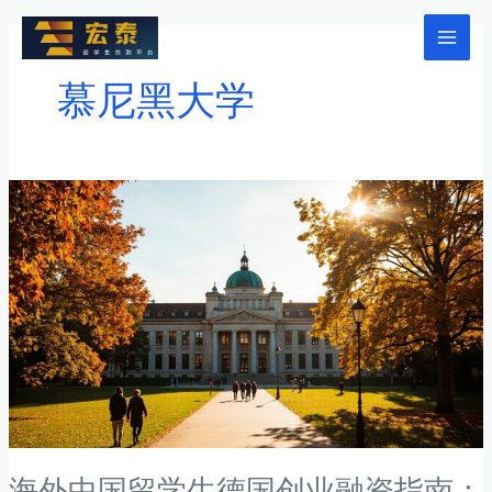
跳
至
Mai
内
慕尼黑大学
Men
容
海外中国留学生德国创业融资指南：