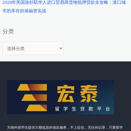
2026年美国洛杉矶华人进口贸易商货物抵押贷款全攻略：港口城
何
市的库存担保融资实战
把
握
2026
分类
年
分
创
业
类
贷
款
新
机
遇
为海外留学生提供大额低息的借款服务，不上征信，无任何记录，只要留学