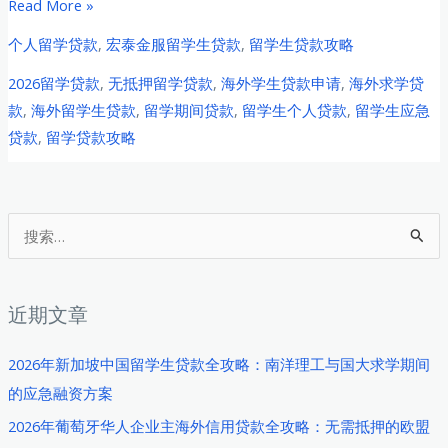
海
Read More »
外
个人留学贷款
,
宏泰金服留学生贷款
,
留学生贷款攻略
中
2026留学贷款
,
无抵押留学贷款
,
海外学生贷款申请
,
海外求学贷
国
款
,
海外留学生贷款
,
留学期间贷款
,
留学生个人贷款
,
留学生应急
留
贷款
,
留学贷款攻略
学
生
2026
年
搜
个
索
人
：
贷
近期文章
款
完
2026年新加坡中国留学生贷款全攻略：南洋理工与国大求学期间
全
的应急融资方案
指
2026年葡萄牙华人企业主海外信用贷款全攻略：无需抵押的欧盟
南：