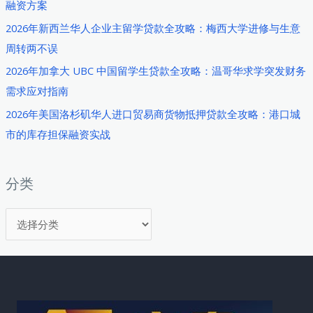
融资方案
求
2026年新西兰华人企业主留学贷款全攻略：梅西大学进修与生意
学
周转两不误
期
间
2026年加拿大 UBC 中国留学生贷款全攻略：温哥华求学突发财务
合
需求应对指南
理
2026年美国洛杉矶华人进口贸易商货物抵押贷款全攻略：港口城
借
市的库存担保融资实战
贷
应
对
分类
生
分
活
成
类
本
压
力
全