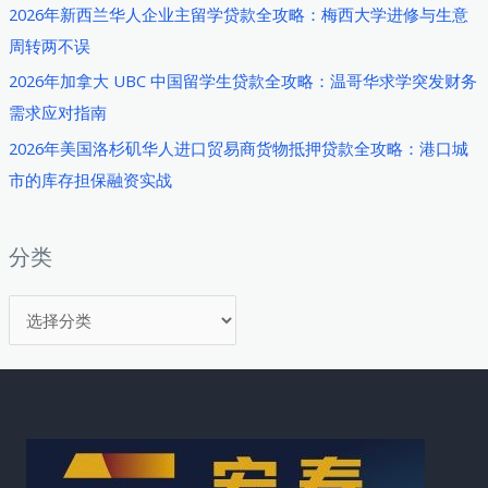
2026年新西兰华人企业主留学贷款全攻略：梅西大学进修与生意
道、
周转两不误
审
核
2026年加拿大 UBC 中国留学生贷款全攻略：温哥华求学突发财务
要
需求应对指南
点
2026年美国洛杉矶华人进口贸易商货物抵押贷款全攻略：港口城
与
市的库存担保融资实战
实
操
案
分类
例
分
（2026
年
类
最
新）