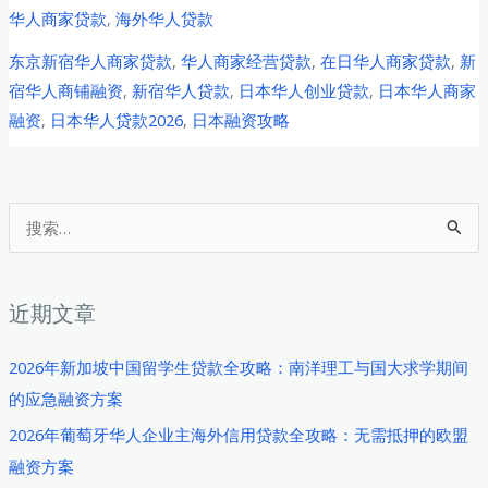
京
华人商家贷款
,
海外华人贷款
新
东京新宿华人商家贷款
,
华人商家经营贷款
,
在日华人商家贷款
,
新
宿
宿华人商铺融资
,
新宿华人贷款
,
日本华人创业贷款
,
日本华人商家
华
融资
,
日本华人贷款2026
,
日本融资攻略
人
商
家
经
搜
营
索
贷
：
款
近期文章
全
攻
2026年新加坡中国留学生贷款全攻略：南洋理工与国大求学期间
略：
的应急融资方案
融
2026年葡萄牙华人企业主海外信用贷款全攻略：无需抵押的欧盟
资
融资方案
渠