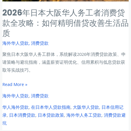
2026年日本大阪华人务工者消费贷
款全攻略：如何精明借贷改善生活品
质
海外华人贷款
,
消费贷款
聚焦日本大阪华人务工群体，系统解读2026年消费贷款政策、申
请策略与避坑指南，涵盖薪资证明优化、信用累积与低息贷款获
取等实战技巧。
2026
Read More »
年
海外华人贷款
,
消费贷款
日
华人海外贷款
,
在日本华人贷款指南
,
大阪华人贷款
,
日本信用记
本
录
,
日本消费贷款
,
日本贷款政策
,
海外华人务工贷款
,
消费贷款避
大
坑
阪