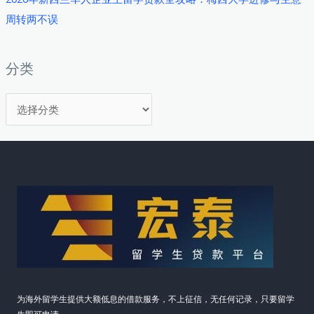
贷
周转两不误
改
善
生
分类
活
分
品
质
类
为海外留学生提供大额低息的借款服务，不上征信，无任何记录，只要留学
生即可申请。