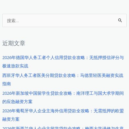
华
人
务
搜
工
索
者
：
消
近期文章
费
贷
2026年德国华人务工者个人信用贷款全攻略：无抵押授信评分与
款
极速放款实战
全
西班牙华人务工者医美分期贷款全攻略：马德里轻医美融资实战
攻
指南
略：
2026年新加坡中国留学生贷款全攻略：南洋理工与国大求学期间
如
的应急融资方案
何
精
2026年葡萄牙华人企业主海外信用贷款全攻略：无需抵押的欧盟
明
融资方案
借
2026年新西兰华人企业主留学贷款全攻略：梅西大学进修与生意