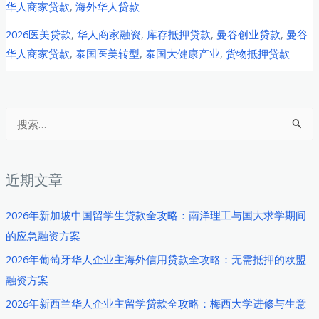
华人商家贷款
,
海外华人贷款
华
2026医美贷款
,
华人商家融资
,
库存抵押贷款
,
曼谷创业贷款
,
曼谷
人
华人商家贷款
,
泰国医美转型
,
泰国大健康产业
,
货物抵押贷款
商
家
转
型
搜
升
索
级
：
医
近期文章
美
赛
2026年新加坡中国留学生贷款全攻略：南洋理工与国大求学期间
道：
的应急融资方案
库
2026年葡萄牙华人企业主海外信用贷款全攻略：无需抵押的欧盟
存
融资方案
抵
2026年新西兰华人企业主留学贷款全攻略：梅西大学进修与生意
押