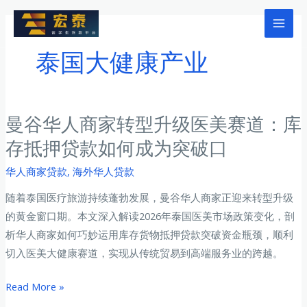
跳
至
Mai
内
泰国大健康产业
Men
容
曼谷华人商家转型升级医美赛道：库
存抵押贷款如何成为突破口
华人商家贷款
,
海外华人贷款
随着泰国医疗旅游持续蓬勃发展，曼谷华人商家正迎来转型升级
的黄金窗口期。本文深入解读2026年泰国医美市场政策变化，剖
析华人商家如何巧妙运用库存货物抵押贷款突破资金瓶颈，顺利
切入医美大健康赛道，实现从传统贸易到高端服务业的跨越。
曼
Read More »
谷