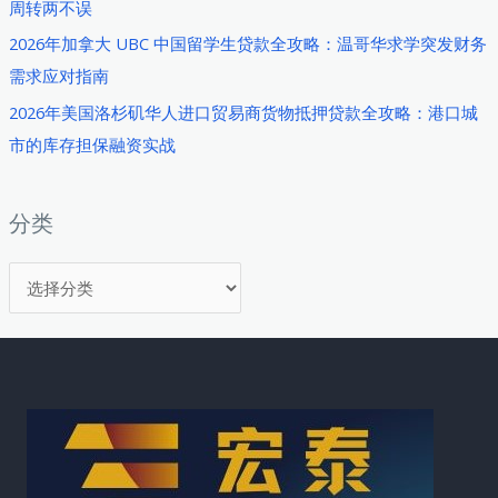
周转两不误
贷
款
2026年加拿大 UBC 中国留学生贷款全攻略：温哥华求学突发财务
如
需求应对指南
何
2026年美国洛杉矶华人进口贸易商货物抵押贷款全攻略：港口城
成
市的库存担保融资实战
为
突
破
分类
口
分
类