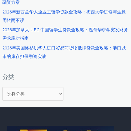
融资方案
略：
2026年新西兰华人企业主留学贷款全攻略：梅西大学进修与生意
2026
周转两不误
年
如
2026年加拿大 UBC 中国留学生贷款全攻略：温哥华求学突发财务
何
需求应对指南
以
2026年美国洛杉矶华人进口贸易商货物抵押贷款全攻略：港口城
明
市的库存担保融资实战
智
融
资
分类
实
分
现
蜕
类
变
梦
想