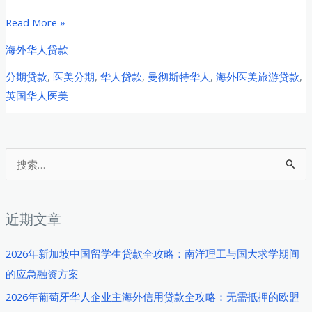
曼
Read More »
彻
海外华人贷款
斯
分期贷款
,
医美分期
,
华人贷款
,
曼彻斯特华人
,
海外医美旅游贷款
,
特
英国华人医美
华
人
医
美
搜
旅
索
游
：
分
近期文章
期
贷
2026年新加坡中国留学生贷款全攻略：南洋理工与国大求学期间
款
的应急融资方案
全
2026年葡萄牙华人企业主海外信用贷款全攻略：无需抵押的欧盟
攻