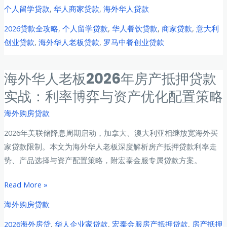
年
个人留学贷款
,
华人商家贷款
,
海外华人贷款
罗
2026贷款全攻略
,
个人留学贷款
,
华人餐饮贷款
,
商家贷款
,
意大利
马
创业贷款
,
海外华人老板贷款
,
罗马中餐创业贷款
华
人
餐
海外华人老板2026年房产抵押贷款
饮
实战：利率博弈与资产优化配置策略
创
业
海外购房贷款
贷
2026年美联储降息周期启动，加拿大、澳大利亚相继放宽海外买
款
家贷款限制。本文为海外华人老板深度解析房产抵押贷款利率走
全
势、产品选择与资产配置策略，附宏泰金服专属贷款方案。
攻
略：
海
Read More »
从
外
海外购房贷款
贷
华
款
2026海外房贷
,
华人企业家贷款
,
宏泰金服房产抵押贷款
,
房产抵押
人