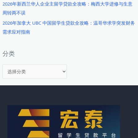
与
2026年新西兰华人企业主留学贷款全攻略：梅西大学进修与生意
资
周转两不误
产
2026年加拿大 UBC 中国留学生贷款全攻略：温哥华求学突发财务
优
需求应对指南
化
配
置
分类
策
分
略
类