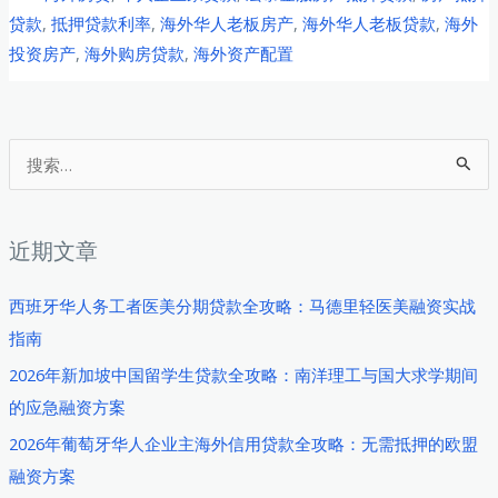
申
贷款
,
抵押贷款利率
,
海外华人老板房产
,
海外华人老板贷款
,
海外
老
请
投资房产
,
海外购房贷款
,
海外资产配置
板
到
2026
成
年
功
房
搜
开
产
索
业
抵
：
的
押
近期文章
一
贷
站
款
西班牙华人务工者医美分期贷款全攻略：马德里轻医美融资实战
式
实
指南
指
战：
2026年新加坡中国留学生贷款全攻略：南洋理工与国大求学期间
南
利
的应急融资方案
率
2026年葡萄牙华人企业主海外信用贷款全攻略：无需抵押的欧盟
博
融资方案
弈