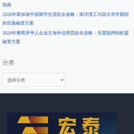
指南
南：
意
2026年新加坡中国留学生贷款全攻略：南洋理工与国大求学期间
大
的应急融资方案
利
2026年葡萄牙华人企业主海外信用贷款全攻略：无需抵押的欧盟
华
融资方案
人
医
美
分类
行
分
业
创
类
业
者
无
抵
押
融