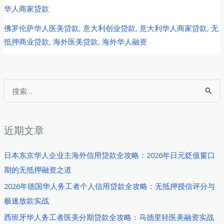
罗
华人商家贷款
伦
佛罗伦萨华人医美贷款
,
意大利创业贷款
,
意大利华人商家贷款
,
无
萨
抵押商业贷款
,
海外医美贷款
,
海外华人融资
华
人
医
美
搜
从
索
业
：
者
近期文章
商
业
日本东京华人企业主海外信用贷款全攻略：2026年日元贬值窗口
贷
期的无抵押融资之道
款
2026年德国华人务工者个人信用贷款全攻略：无抵押授信评分与
完
极速放款实战
全
西班牙华人务工者医美分期贷款全攻略：马德里轻医美融资实战
指