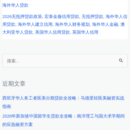
外
海外华人贷款
华
2026无抵押贷款政策
,
宏泰金服信用贷款
,
无抵押贷款
,
海外华人信
人
用贷款
,
海外华人建立信用
,
海外华人财务规划
,
海外华人金融
,
澳
无
大利亚华人贷款
,
美国华人信用贷款
,
英国华人信用
抵
押
信
用
搜
贷
索
款
：
全
近期文章
解
析：
西班牙华人务工者医美分期贷款全攻略：马德里轻医美融资实战
2026
指南
年
2026年新加坡中国留学生贷款全攻略：南洋理工与国大求学期间
如
的应急融资方案
何