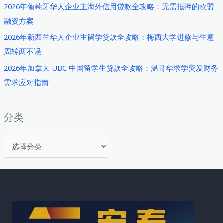
2026年葡萄牙华人企业主海外信用贷款全攻略：无需抵押的欧盟
建
融资方案
立
优
2026年新西兰华人企业主留学贷款全攻略：梅西大学进修与生意
质
周转两不误
信
2026年加拿大 UBC 中国留学生贷款全攻略：温哥华求学突发财务
用
需求应对指南
记
录
获
分类
取
分
低
息
类
贷
款