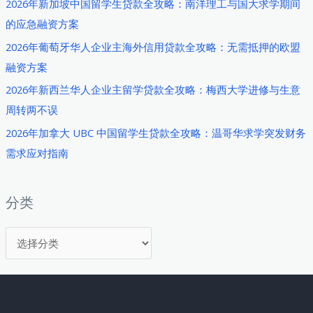
2026年新加坡中国留学生贷款全攻略：南洋理工与国大求学期间
小
的应急融资方案
企
2026年葡萄牙华人企业主海外信用贷款全攻略：无需抵押的欧盟
业
融资方案
融
资
2026年新西兰华人企业主留学贷款全攻略：梅西大学进修与生意
政
周转两不误
策
2026年加拿大 UBC 中国留学生贷款全攻略：温哥华求学突发财务
与
需求应对指南
实
战
申
分类
请
分
策
略
类