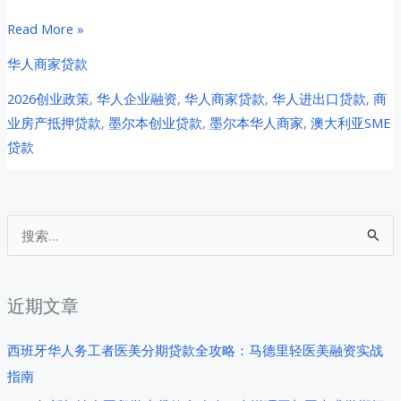
墨
Read More »
尔
华人商家贷款
本
2026创业政策
,
华人企业融资
,
华人商家贷款
,
华人进出口贷款
,
商
华
业房产抵押贷款
,
墨尔本创业贷款
,
墨尔本华人商家
,
澳大利亚SME
人
贷款
商
家
2026
创
搜
业
索
贷
：
款
近期文章
全
攻
西班牙华人务工者医美分期贷款全攻略：马德里轻医美融资实战
略：
指南
中