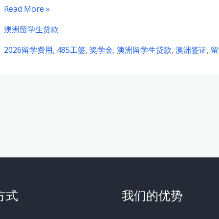
2026
Read More »
年
澳洲留学生贷款
澳
2026留学费用
,
485工签
,
奖学金
,
澳洲留学生贷款
,
澳洲签证
,
留
大
利
亚
留
学
全
攻
略：
申
请
方式
我们的优势
时
间