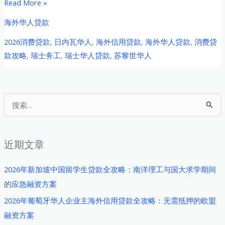
2026
Read More »
年
海外华人贷款
瑞
2026消费贷款
,
日内瓦华人
,
海外信用贷款
,
海外华人贷款
,
消费贷
士
款攻略
,
瑞士务工
,
瑞士华人贷款
,
苏黎世华人
华
人
务
工
搜
者
索
消
：
费
近期文章
贷
款
2026年新加坡中国留学生贷款全攻略：南洋理工与国大求学期间
全
的应急融资方案
攻
2026年葡萄牙华人企业主海外信用贷款全攻略：无需抵押的欧盟
略：
融资方案
苏