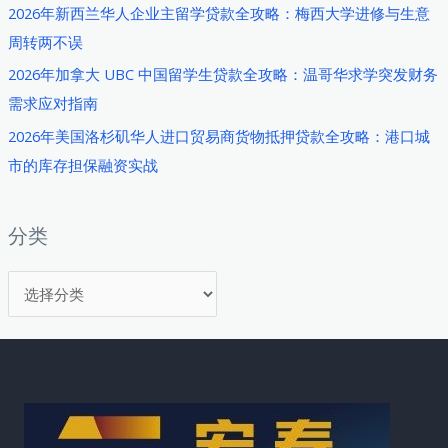
2026年新西兰华人企业主留学贷款全攻略：梅西大学进修与生意
黎
周转两不误
世
与
2026年加拿大 UBC 中国留学生贷款全攻略：温哥华求学突发财务
日
需求应对指南
内
2026年美国洛杉矶华人进口贸易商货物抵押贷款全攻略：港口城
瓦
市的库存担保融资实战
华
人
如
分类
何
分
破
解
类
高
成
本
生
活