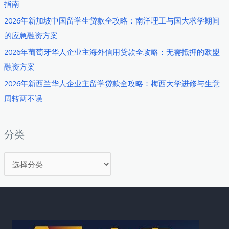
指南
内
2026年新加坡中国留学生贷款全攻略：南洋理工与国大求学期间
瓦
的应急融资方案
医
疗
2026年葡萄牙华人企业主海外信用贷款全攻略：无需抵押的欧盟
旅
融资方案
游
2026年新西兰华人企业主留学贷款全攻略：梅西大学进修与生意
政
周转两不误
策
与
分
分类
期
分
贷
款
类
申
请
指
南