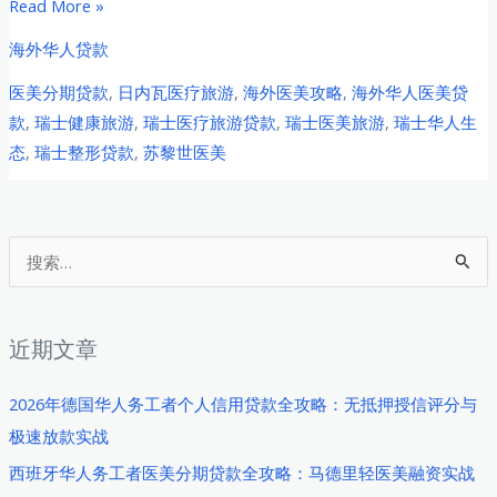
瑞
Read More »
士
海外华人贷款
华
医美分期贷款
,
日内瓦医疗旅游
,
海外医美攻略
,
海外华人医美贷
人
款
,
瑞士健康旅游
,
瑞士医疗旅游贷款
,
瑞士医美旅游
,
瑞士华人生
医
态
,
瑞士整形贷款
,
苏黎世医美
美
旅
游
贷
搜
款
索
全
：
攻
近期文章
略：
苏
2026年德国华人务工者个人信用贷款全攻略：无抵押授信评分与
黎
极速放款实战
世/
西班牙华人务工者医美分期贷款全攻略：马德里轻医美融资实战
日