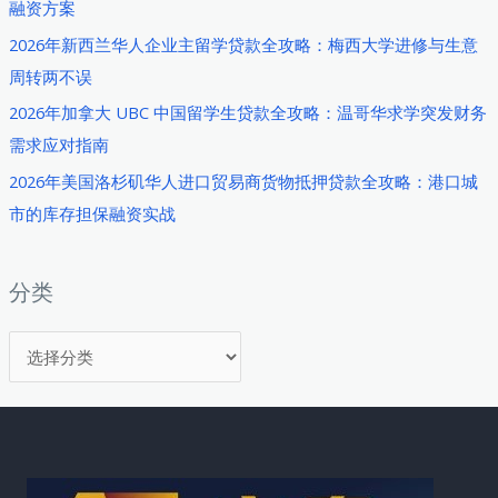
融资方案
求
2026年新西兰华人企业主留学贷款全攻略：梅西大学进修与生意
学
周转两不误
期
间
2026年加拿大 UBC 中国留学生贷款全攻略：温哥华求学突发财务
合
需求应对指南
理
2026年美国洛杉矶华人进口贸易商货物抵押贷款全攻略：港口城
借
市的库存担保融资实战
贷
应
对
分类
生
分
活
成
类
本
压
力
全