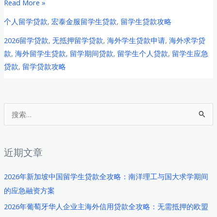
海
Read More »
外
个人留学贷款
,
宏泰金服留学生贷款
,
留学生贷款攻略
中
2026留学贷款
,
无抵押留学贷款
,
海外学生贷款申请
,
海外求学贷
国
款
,
海外留学生贷款
,
留学期间贷款
,
留学生个人贷款
,
留学生应急
留
贷款
,
留学贷款攻略
学
生
2026
年
搜
个
索
人
：
贷
近期文章
款
完
2026年新加坡中国留学生贷款全攻略：南洋理工与国大求学期间
全
的应急融资方案
指
2026年葡萄牙华人企业主海外信用贷款全攻略：无需抵押的欧盟
南：