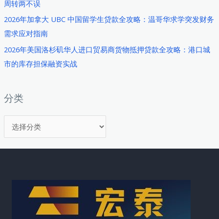
周转两不误
本
与
2026年加拿大 UBC 中国留学生贷款全攻略：温哥华求学突发财务
资
需求应对指南
金
2026年美国洛杉矶华人进口贸易商货物抵押贷款全攻略：港口城
解
市的库存担保融资实战
决
方
案
分类
分
类