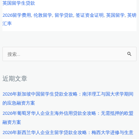
英国留学生贷款
英
2026留学费用
,
伦敦留学
,
留学贷款
,
签证资金证明
,
英国留学
,
英镑
国
汇率
留
学
费
用
搜
全
索
解
：
析：
近期文章
学
费
2026年新加坡中国留学生贷款全攻略：南洋理工与国大求学期间
上
的应急融资方案
涨、
2026年葡萄牙华人企业主海外信用贷款全攻略：无需抵押的欧盟
生
融资方案
活
2026年新西兰华人企业主留学贷款全攻略：梅西大学进修与生意
成