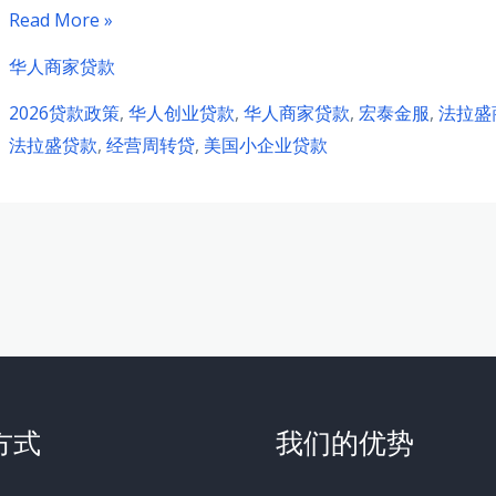
纽
Read More »
约
华人商家贷款
法
2026贷款政策
,
华人创业贷款
,
华人商家贷款
,
宏泰金服
,
法拉盛
拉
法拉盛贷款
,
经营周转贷
,
美国小企业贷款
盛
华
人
商
家
如
何
获
得
方式
我们的优势
经
营