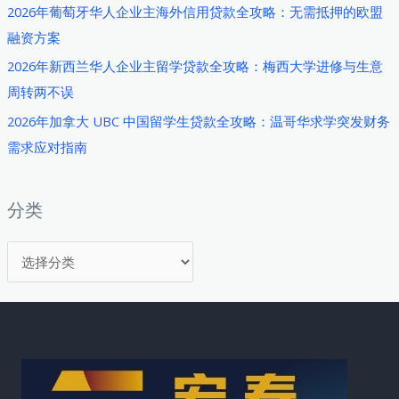
2026年葡萄牙华人企业主海外信用贷款全攻略：无需抵押的欧盟
黎
融资方案
世
与
2026年新西兰华人企业主留学贷款全攻略：梅西大学进修与生意
日
周转两不误
内
2026年加拿大 UBC 中国留学生贷款全攻略：温哥华求学突发财务
瓦
需求应对指南
华
人
如
分类
何
分
破
解
类
高
成
本
生
活