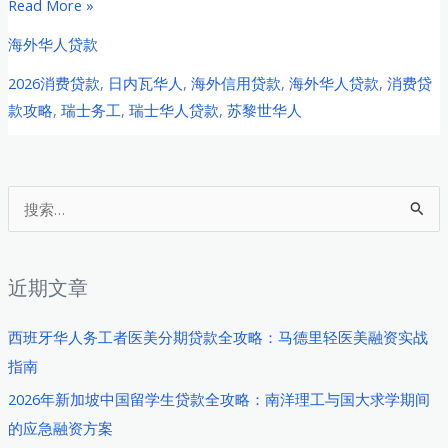
2026
Read More »
年
海外华人贷款
瑞
2026消费贷款
,
日内瓦华人
,
海外信用贷款
,
海外华人贷款
,
消费贷
士
款攻略
,
瑞士务工
,
瑞士华人贷款
,
苏黎世华人
华
人
务
工
搜
者
索
消
：
费
近期文章
贷
款
西班牙华人务工者医美分期贷款全攻略：马德里轻医美融资实战
全
指南
攻
2026年新加坡中国留学生贷款全攻略：南洋理工与国大求学期间
略：
的应急融资方案
苏