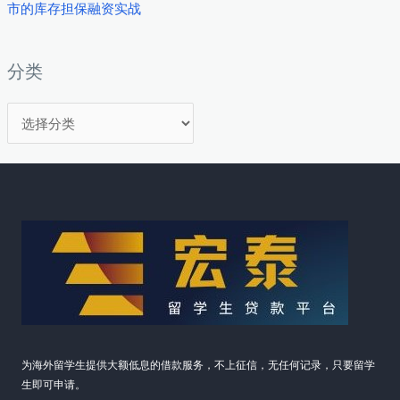
市的库存担保融资实战
贸
易
与
分类
轻
分
工
业
类
品
抵
押
融
资
实
战
为海外留学生提供大额低息的借款服务，不上征信，无任何记录，只要留学
生即可申请。