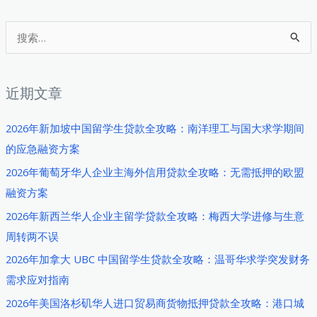
斯
科
搜
华
索
人
：
商
近期文章
家
货
2026年新加坡中国留学生贷款全攻略：南洋理工与国大求学期间
物
的应急融资方案
抵
2026年葡萄牙华人企业主海外信用贷款全攻略：无需抵押的欧盟
押
融资方案
贷
2026年新西兰华人企业主留学贷款全攻略：梅西大学进修与生意
款
周转两不误
全
攻
2026年加拿大 UBC 中国留学生贷款全攻略：温哥华求学突发财务
略：
需求应对指南
能
2026年美国洛杉矶华人进口贸易商货物抵押贷款全攻略：港口城
源