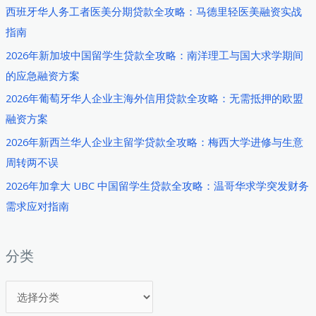
抵
西班牙华人务工者医美分期贷款全攻略：马德里轻医美融资实战
押
指南
贷
2026年新加坡中国留学生贷款全攻略：南洋理工与国大求学期间
款
的应急融资方案
全
2026年葡萄牙华人企业主海外信用贷款全攻略：无需抵押的欧盟
攻
融资方案
略：
2026
2026年新西兰华人企业主留学贷款全攻略：梅西大学进修与生意
年
周转两不误
如
2026年加拿大 UBC 中国留学生贷款全攻略：温哥华求学突发财务
何
需求应对指南
以
商
业
分类
地
分
产
为
类