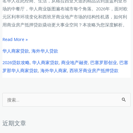
名华人在此经商、生活，从格拉西亚大道的精品店到波盖利亚市
场的中餐厅，华人商业版图遍布城市每个角落。2026年，面对欧
元区利率环境变化和西班牙商业地产市场的结构性机遇，如何利
用商业房产抵押贷款撬动更大事业空间？本攻略为您深度解析。
巴
Read More »
塞
华人商家贷款
,
海外华人贷款
罗
2026贷款攻略
,
华人商家贷款
,
商业地产融资
,
巴塞罗那创业
,
巴塞
那
罗那华人商家贷款
,
海外华人商家
,
西班牙商业房产抵押贷款
华
人
商
家
搜
商
索
业
：
房
近期文章
产