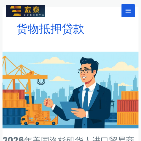
跳
至
Mai
内
货物抵押贷款
Men
容
2026年美国洛杉矶华人进口贸易商