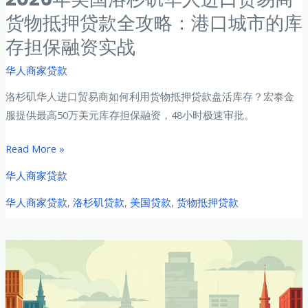
货物抵押贷款全攻略：港口城市的库
存担保融资实战
华人商家贷款
洛杉矶华人进口贸易商如何利用货物抵押贷款盘活库存？宏泰金
服提供最高50万美元库存担保融资，48小时极速审批。
2026
Read More »
年
华人商家贷款
美
华人商家贷款
,
洛杉矶贷款
,
美国贷款
,
货物抵押贷款
国
洛
杉
矶
华
人