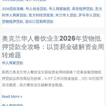
利
2026贷款攻略
,
华人创业贷款
,
华人商家融资
,
库存抵押贷款
,
意大
华
利华人商家贷款
,
意大利经济政策
,
米兰华人贷款
,
罗马华人贷款
,
人
货物抵押贷款
,
进出口贸易商贷款
商
家
2026
奥克兰华人餐饮业主2026年货物抵
年
押贷款全攻略：以货易金破解资金周
货
转难题
物
抵
华人商家贷款
押
新西兰奥克兰华人餐饮业主面临资金周转困难？宏泰金服货物抵
贷
押贷款以库存商品为担保，3-5个工作日快速放款，5万-50万纽币
款
灵活额度，助力餐饮业主破解资金瓶颈。
全
攻
奥
Read More »
略：
克
米
华人商家贷款