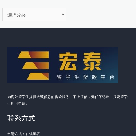
金
分
周
转
类
难
题
为海外留学生提供大额低息的借款服务，不上征信，无任何记录，只要留学
生即可申请。
联系方式
申请方式：在线填表