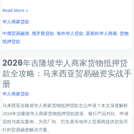
市
2026
Read More »
的
年
华人商家贷款
库
俄
存
中俄贸易融资
,
俄罗斯贷款
,
海外华人贷款
,
莫斯科华人商家
,
货物
罗
担
抵押贷款
斯
保
莫
融
斯
2026年吉隆坡华人商家货物抵押贷
资
科
款全攻略：马来西亚贸易融资实战手
实
华
战
册
人
商
华人商家贷款
家
马来西亚吉隆坡华人商家货物抵押贷款怎么申请？本文深度解析
货
2026年吉隆坡华人商家货物抵押贷款政策、银行产品对比、申请
物
流程与真实案例，为茨厂街、巴生港等地华人贸易商提供切实可
抵
行的贸易融资解决方案。
押