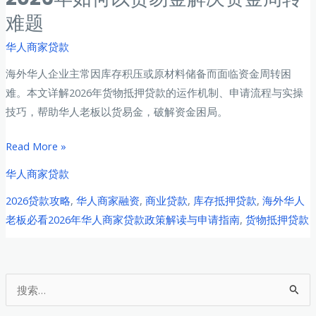
如
难题
何
华人商家贷款
成
为
海外华人企业主常因库存积压或原材料储备而面临资金周转困
突
难。本文详解2026年货物抵押贷款的运作机制、申请流程与实操
破
技巧，帮助华人老板以货易金，破解资金困局。
口
海
Read More »
外
华人商家贷款
华
2026贷款攻略
,
华人商家融资
,
商业贷款
,
库存抵押贷款
,
海外华人
人
老板必看2026年华人商家贷款政策解读与申请指南
,
货物抵押贷款
老
板
货
物
搜
抵
索