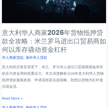
融
攻
资
略：
实
马
战
来
西
意大利华人商家2026年货物抵押贷
亚
款全攻略：米兰罗马进出口贸易商如
贸
何以库存撬动资金杠杆
易
融
华人商家贷款
,
海外华人贷款
资
意大利经济复苏背景下，米兰、罗马华人进出口贸易商面临库存
实
积压与资金周转双重压力。本文深度解析2026年意大利华人货物
战
抵押贷款最新政策、申请流程及实战策略，助您以货物为杠杆盘
手
活现金流。
册
意
Read More »
大
华人商家贷款
,
海外华人贷款