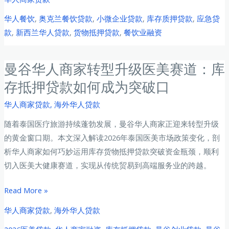
兰
兰
华人餐饮
,
奥克兰餐饮贷款
,
小微企业贷款
,
库存质押贷款
,
应急贷
华
罗
款
,
新西兰华人贷款
,
货物抵押贷款
,
餐饮业融资
人
马
餐
进
饮
曼谷华人商家转型升级医美赛道：库
出
业
口
存抵押贷款如何成为突破口
主
贸
2026
华人商家贷款
,
海外华人贷款
易
年
商
随着泰国医疗旅游持续蓬勃发展，曼谷华人商家正迎来转型升级
货
如
的黄金窗口期。本文深入解读2026年泰国医美市场政策变化，剖
物
何
析华人商家如何巧妙运用库存货物抵押贷款突破资金瓶颈，顺利
抵
以
切入医美大健康赛道，实现从传统贸易到高端服务业的跨越。
押
库
贷
曼
Read More »
存
款
谷
撬
华人商家贷款
,
海外华人贷款
全
华
动
攻