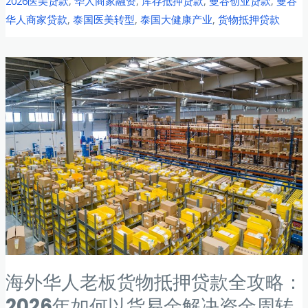
2026医美贷款
,
华人商家融资
,
库存抵押贷款
,
曼谷创业贷款
,
曼谷
人
资
略：
华人商家贷款
,
泰国医美转型
,
泰国大健康产业
,
货物抵押贷款
商
金
以
家
杠
货
转
杆
易
型
金
升
破
级
解
医
资
美
金
赛
周
道：
转
库
难
存
题
抵
押
海外华人老板货物抵押贷款全攻略：
贷
款
2026年如何以货易金解决资金周转