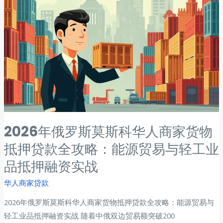
进
口
贸
易
商
货
物
抵
押
贷
2026年俄罗斯莫斯科华人商家货物
款
抵押贷款全攻略：能源贸易与轻工业
全
品抵押融资实战
攻
略：
华人商家贷款
港
2026年俄罗斯莫斯科华人商家货物抵押贷款全攻略：能源贸易与
口
轻工业品抵押融资实战 随着中俄双边贸易额突破200
城