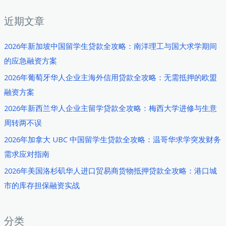
押
：
贷
近期文章
款
全
2026年新加坡中国留学生贷款全攻略：南洋理工与国大求学期间
攻
的应急融资方案
略：
2026年葡萄牙华人企业主海外信用贷款全攻略：无需抵押的欧盟
2026
融资方案
年
2026年新西兰华人企业主留学贷款全攻略：梅西大学进修与生意
如
周转两不误
何
以
2026年加拿大 UBC 中国留学生贷款全攻略：温哥华求学突发财务
货
需求应对指南
易
2026年美国洛杉矶华人进口贸易商货物抵押贷款全攻略：港口城
金
市的库存担保融资实战
解
决
资
分类