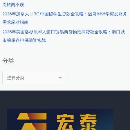
周转两不误
略：
韩
2026年加拿大 UBC 中国留学生贷款全攻略：温哥华求学突发财务
国
需求应对指南
外
2026年美国洛杉矶华人进口贸易商货物抵押贷款全攻略：港口城
汇
市的库存担保融资实战
政
策
与
分类
房
分
产
融
类
资
实
战
指
南