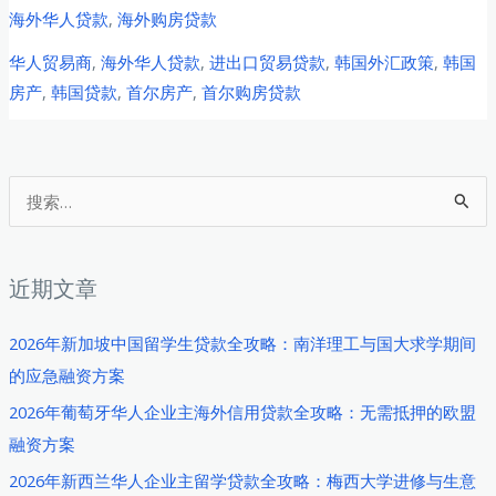
尔
海外华人贷款
,
海外购房贷款
华
华人贸易商
,
海外华人贷款
,
进出口贸易贷款
,
韩国外汇政策
,
韩国
人
房产
,
韩国贷款
,
首尔房产
,
首尔购房贷款
进
出
口
贸
搜
易
索
商
：
2026
近期文章
年
购
2026年新加坡中国留学生贷款全攻略：南洋理工与国大求学期间
房
的应急融资方案
贷
2026年葡萄牙华人企业主海外信用贷款全攻略：无需抵押的欧盟
款
融资方案
全
2026年新西兰华人企业主留学贷款全攻略：梅西大学进修与生意
攻