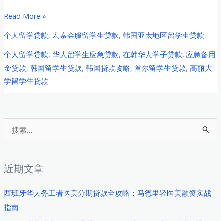
2026
Read More »
年
个人留学贷款
,
宏泰金服留学生贷款
,
韩国亚太地区留学生贷款
韩
个人留学贷款
,
华人留学生应急贷款
,
在韩华人学子贷款
,
应急备用
国
金贷款
,
韩国留学生贷款
,
韩国贷款攻略
,
首尔留学生贷款
,
高丽大
高
学留学生贷款
丽
大
学
中
搜
国
索
留
：
学
近期文章
生
应
西班牙华人务工者医美分期贷款全攻略：马德里轻医美融资实战
急
指南
备