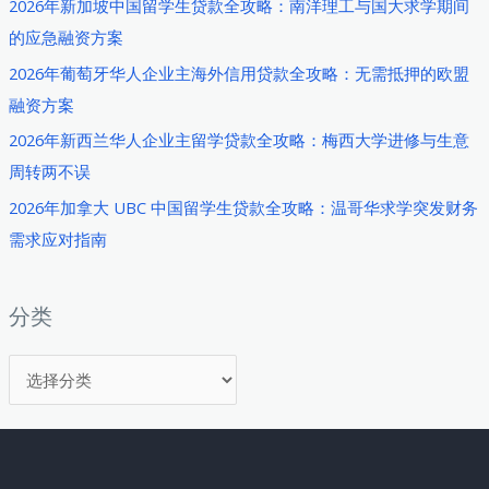
2026年新加坡中国留学生贷款全攻略：南洋理工与国大求学期间
用
的应急融资方案
金
2026年葡萄牙华人企业主海外信用贷款全攻略：无需抵押的欧盟
贷
融资方案
款
全
2026年新西兰华人企业主留学贷款全攻略：梅西大学进修与生意
攻
周转两不误
略：
2026年加拿大 UBC 中国留学生贷款全攻略：温哥华求学突发财务
在
需求应对指南
韩
华
人
分类
学
分
子
如
类
何
建
立