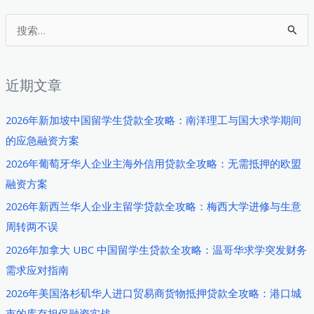
中
国
搜
留
索
学
：
生
近期文章
医
美
2026年新加坡中国留学生贷款全攻略：南洋理工与国大求学期间
分
的应急融资方案
期
2026年葡萄牙华人企业主海外信用贷款全攻略：无需抵押的欧盟
贷
融资方案
款：
2026年新西兰华人企业主留学贷款全攻略：梅西大学进修与生意
如
周转两不误
何
在
2026年加拿大 UBC 中国留学生贷款全攻略：温哥华求学突发财务
首
需求应对指南
尔
2026年美国洛杉矶华人进口贸易商货物抵押贷款全攻略：港口城
实
市的库存担保融资实战