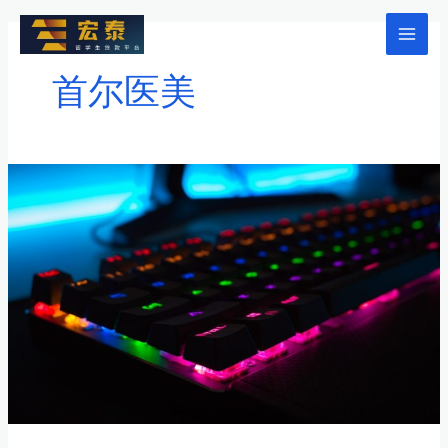
跳
至
Mai
内
首尔医美
Men
容