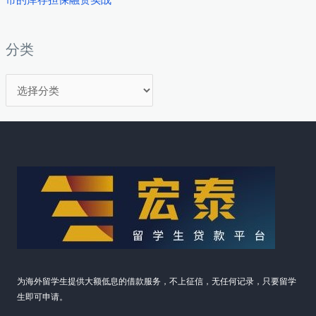
现
颜
值
分类
经
分
济
的
类
理
性
消
费
为海外留学生提供大额低息的借款服务，不上征信，无任何记录，只要留学
生即可申请。