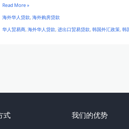
首
Read More »
尔
海外华人贷款
,
海外购房贷款
华
华人贸易商
,
海外华人贷款
,
进出口贸易贷款
,
韩国外汇政策
,
韩
人
进
出
口
贸
易
商
2026
年
购
方式
我们的优势
房
贷