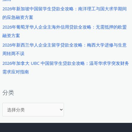
全
2026年新加坡中国留学生贷款全攻略：南洋理工与国大求学期间
攻
的应急融资方案
略：
2026年葡萄牙华人企业主海外信用贷款全攻略：无需抵押的欧盟
马
融资方案
来
西
2026年新西兰华人企业主留学贷款全攻略：梅西大学进修与生意
亚
周转两不误
贸
2026年加拿大 UBC 中国留学生贷款全攻略：温哥华求学突发财务
易
需求应对指南
融
资
实
分类
战
分
手
册
类