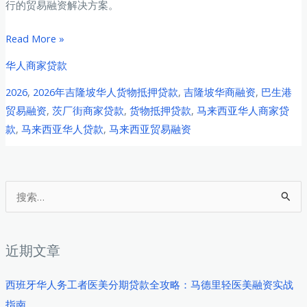
行的贸易融资解决方案。
2026
Read More »
年
华人商家贷款
吉
2026
,
2026年吉隆坡华人货物抵押贷款
,
吉隆坡华商融资
,
巴生港
隆
贸易融资
,
茨厂街商家贷款
,
货物抵押贷款
,
马来西亚华人商家贷
坡
款
,
马来西亚华人贷款
,
马来西亚贸易融资
华
人
商
家
搜
货
索
物
：
抵
近期文章
押
贷
西班牙华人务工者医美分期贷款全攻略：马德里轻医美融资实战
款
指南