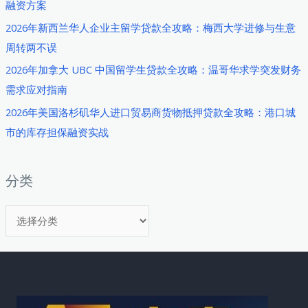
融资方案
略：
2026年新西兰华人企业主留学贷款全攻略：梅西大学进修与生意
马
周转两不误
来
西
2026年加拿大 UBC 中国留学生贷款全攻略：温哥华求学突发财务
亚
需求应对指南
贸
2026年美国洛杉矶华人进口贸易商货物抵押贷款全攻略：港口城
易
市的库存担保融资实战
融
资
实
分类
战
分
手
册
类