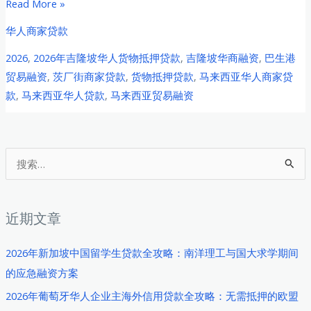
2026
Read More »
年
华人商家贷款
吉
2026
,
2026年吉隆坡华人货物抵押贷款
,
吉隆坡华商融资
,
巴生港
隆
贸易融资
,
茨厂街商家贷款
,
货物抵押贷款
,
马来西亚华人商家贷
坡
款
,
马来西亚华人贷款
,
马来西亚贸易融资
华
人
商
家
搜
货
索
物
：
抵
近期文章
押
贷
2026年新加坡中国留学生贷款全攻略：南洋理工与国大求学期间
款
的应急融资方案
全
2026年葡萄牙华人企业主海外信用贷款全攻略：无需抵押的欧盟
攻