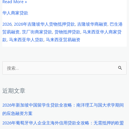
2026
Read More »
年
华人商家贷款
吉
2026
,
2026年吉隆坡华人货物抵押贷款
,
吉隆坡华商融资
,
巴生港
隆
贸易融资
,
茨厂街商家贷款
,
货物抵押贷款
,
马来西亚华人商家贷
坡
款
,
马来西亚华人贷款
,
马来西亚贸易融资
华
人
商
家
搜
货
索
物
：
抵
近期文章
押
贷
2026年新加坡中国留学生贷款全攻略：南洋理工与国大求学期间
款
的应急融资方案
全
2026年葡萄牙华人企业主海外信用贷款全攻略：无需抵押的欧盟
攻