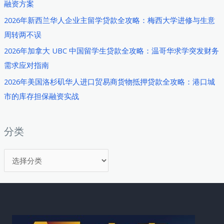
融资方案
略：
2026年新西兰华人企业主留学贷款全攻略：梅西大学进修与生意
马
周转两不误
来
西
2026年加拿大 UBC 中国留学生贷款全攻略：温哥华求学突发财务
亚
需求应对指南
贸
2026年美国洛杉矶华人进口贸易商货物抵押贷款全攻略：港口城
易
市的库存担保融资实战
融
资
实
分类
战
分
手
册
类